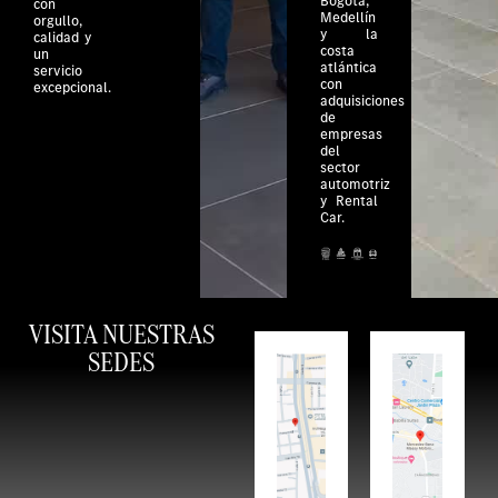
Bogotá,
con
Medellín
orgullo,
y la
calidad y
costa
un
atlántica
servicio
con
excepcional.
adquisiciones
de
empresas
del
sector
automotriz
y Rental
Car.
VISITA NUESTRAS
SEDES