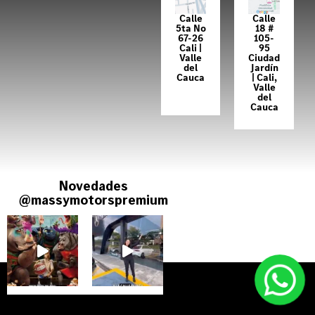
Calle
Calle
5ta No
18 #
67-26
105-
Cali |
95
Valle
Ciudad
del
Jardín
Cauca
| Cali,
Valle
del
Cauca
Novedades
En Massy Motors nos
apasiona DELEITARTE
@massymotorspremium