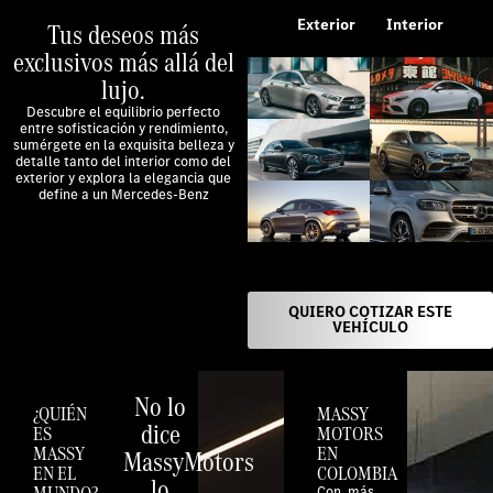
Exterior
Interior
Tus deseos más
exclusivos más allá del
lujo.
Descubre el equilibrio perfecto
entre sofisticación y rendimiento,
sumérgete en la exquisita belleza y
detalle tanto del interior como del
exterior y explora la elegancia que
define a un Mercedes-Benz
QUIERO COTIZAR ESTE
VEHÍCULO
No lo
¿QUIÉN
MASSY
dice
ES
MOTORS
MASSY
EN
MassyMotors
EN EL
COLOMBIA
lo
MUNDO?
Con más