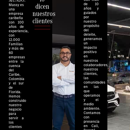
dicen
de 10
Massy es
años y
una
nuestros
guiados
empresa
por
caribeña
clientes
nuestro
con 100
propósito
años de
del
experiencia,
deleite,
con
generamos
12.000
un
Familias
impacto
y más de
positivo
60
en
empresas
nuestros
entre la
colaboradores,
cuenca
nuestros
del
clientes,
Caribe,
las
Colombia
comunidades
y el sur
en las
de
que
Florida.
operamos
Hemos
y el
construido
medio
nuestro
ambiente.
negocio
Contamos
para
con
servir a
presencia
los
en Cali,
clientes